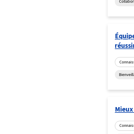
Collabor
Équipe
réuss
Connais
Bienveil
Mieux
Connais