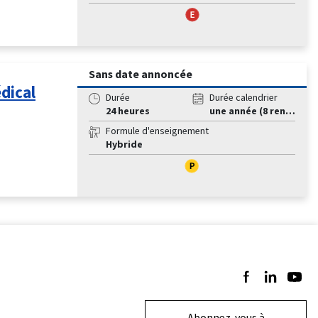
Sans date annoncée
dical
Durée
Durée calendrier
24 heures
une année (8 rencontres)
Formule d'enseignement
Hybride
Suivez-nous sur 
Suivez-nous 
Suivez-
Abonnez-vous à