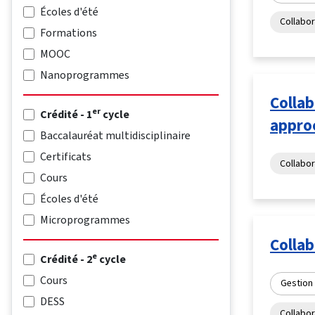
Écoles d'été
Collabor
Formations
MOOC
Nanoprogrammes
Collab
er
Crédité - 1
cycle
approc
Baccalauréat multidisciplinaire
Certificats
Collabor
Cours
Écoles d'été
Microprogrammes
Collab
e
Crédité - 2
cycle
Cours
Gestion
DESS
Collabor