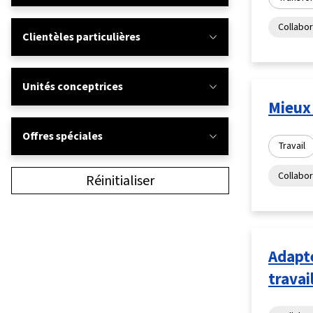
Collabor
Clientèles particulières
Unités conceptrices
Mieux 
Offres spéciales
Travail
Collabor
Réinitialiser
Adapt
travai