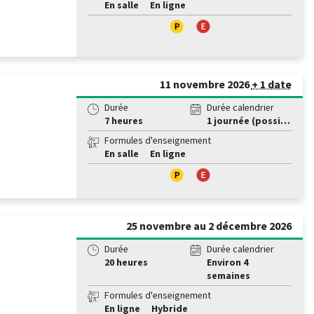
En salle
En ligne
11 novembre 2026
+ 1 date
Durée
Durée calendrier
7 heures
1 journée (possible en 2 demi-journées)
Formules d'enseignement
En salle
En ligne
25 novembre au 2 décembre 2026
Durée
Durée calendrier
20 heures
Environ 4
semaines
Formules d'enseignement
En ligne
Hybride