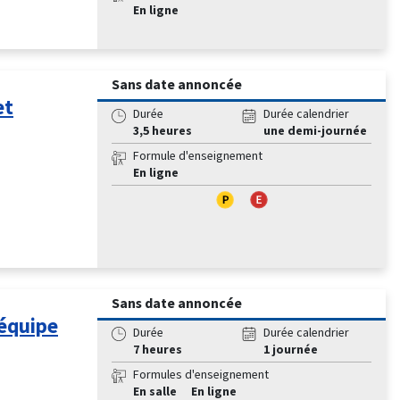
En ligne
Sans date annoncée
et
Durée
Durée calendrier
3,5 heures
une demi-journée
Formule d'enseignement
En ligne
Sans date annoncée
 équipe
Durée
Durée calendrier
7 heures
1 journée
Formules d'enseignement
En salle
En ligne