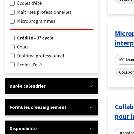
Écoles d'été
Maîtrises professionnelles
Microprogrammes
Micro
e
Crédité - 3
cycle
interp
Cours
Diplôme professionnel
Médecin
Écoles d'été
Collabor
Durée calendrier
Collab
Formules d'enseignement
pour 
Disponibilité
Transfo