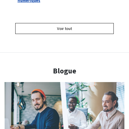
numériques
reconn
influe
Voir tout
Blogue