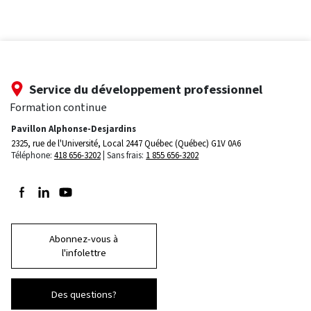
Service du développement professionnel
Formation continue
Pavillon Alphonse-Desjardins
2325, rue de l'Université, Local 2447
Québec (Québec) G1V 0A6
Téléphone:
418 656-3202
Sans frais:
1 855 656-3202
Suivez-nous sur Facebook
Suivez-nous sur LinkedIn
Suivez-nous sur Youtube
Abonnez-vous à
l'infolettre
Des questions?