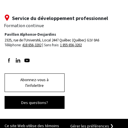
Service du développement professionnel
Formation continue
Pavillon Alphonse-Desjardins
2325, rue de l'Université, Local 2447
Québec (Québec) G1V 0A6
Téléphone:
418 656-3202
Sans frais:
1 855 656-3202
Suivez-nous sur Facebook
Suivez-nous sur LinkedIn
Suivez-nous sur Youtube
Abonnez-vous à
l'infolettre
Des questions?
Ce site Web utilise des témoins
Gérer les préférences ❯