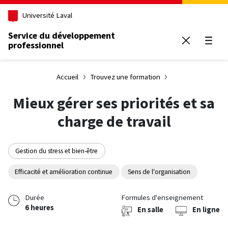
Aller au contenu principal
Université Laval
Service du développement
professionnel
Ouvrir
Accueil
Trouvez une formation
Mieux gérer ses priorités et sa
charge de travail
Gestion du stress et bien-être
Efficacité et amélioration continue
Sens de l'organisation
Durée
Formules d'enseignement
6 heures
En salle
En ligne