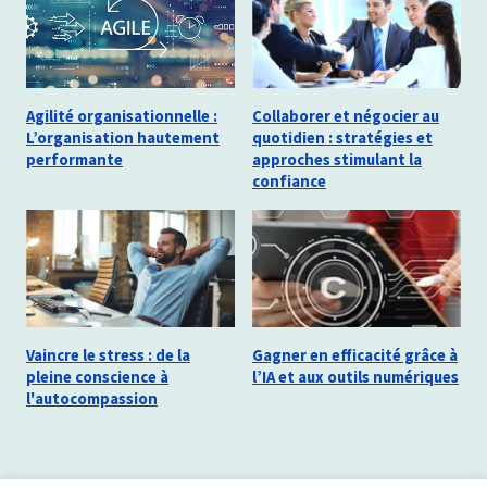
Agilité organisationnelle :
Collaborer et négocier au
L’organisation hautement
quotidien : stratégies et
performante
approches stimulant la
confiance
Vaincre le stress : de la
Gagner en efficacité grâce à
pleine conscience à
l’IA et aux outils numériques
l'autocompassion