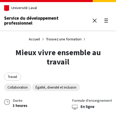
Aller au contenu principal
Université Laval
Service du développement
professionnel
Ouvrir
Accueil
Trouvez une formation
Mieux vivre ensemble au
travail
Travail
Collaboration
Égalité, diversité et inclusion
Durée
Formule d'enseignement
3 heures
En ligne