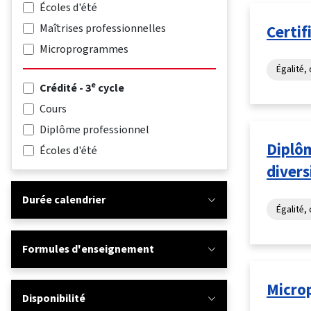
Écoles d'été
Maîtrises professionnelles
Certif
Microprogrammes
Égalité, 
e
Crédité - 3
cycle
Cours
Diplôme professionnel
Diplôm
Écoles d'été
divers
Durée calendrier
Égalité, 
Formules d'enseignement
Micro
Disponibilité