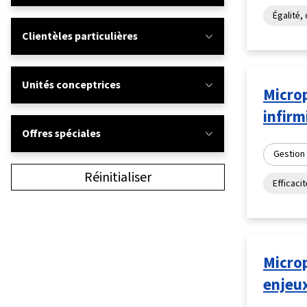
Égalité, 
Clientèles particulières
Unités conceptrices
Micro
infirm
Offres spéciales
Gestion
Réinitialiser
Efficaci
Micro
enjeux