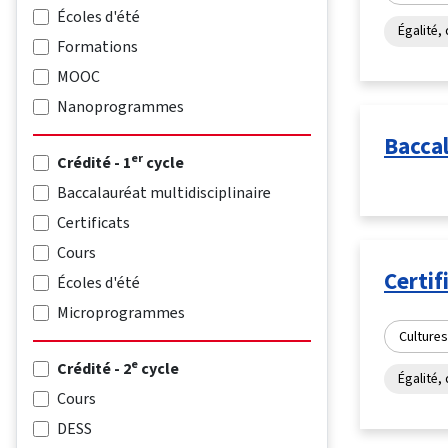
Écoles d'été
Égalité, 
Formations
MOOC
Nanoprogrammes
Baccal
er
Crédité - 1
cycle
Baccalauréat multidisciplinaire
Certificats
Cours
Certif
Écoles d'été
Microprogrammes
Cultures
e
Crédité - 2
cycle
Égalité, 
Cours
DESS