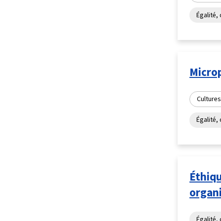
Égalité, 
Microp
Cultures
Égalité, 
Éthiqu
organ
Égalité, 