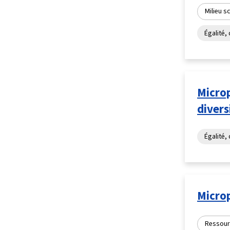
Milieu s
Égalité, 
Microp
divers
Égalité, 
Micro
Ressourc