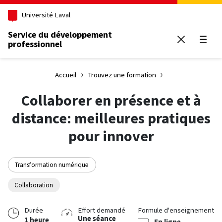
Aller au contenu principal
Université Laval
Service du développement
professionnel
Ouvrir
Accueil
Trouvez une formation
Collaborer en présence et à
distance: meilleures pratiques
pour innover
Transformation numérique
Collaboration
Durée
Effort demandé
Formule d'enseignement
Une séance
1 heure