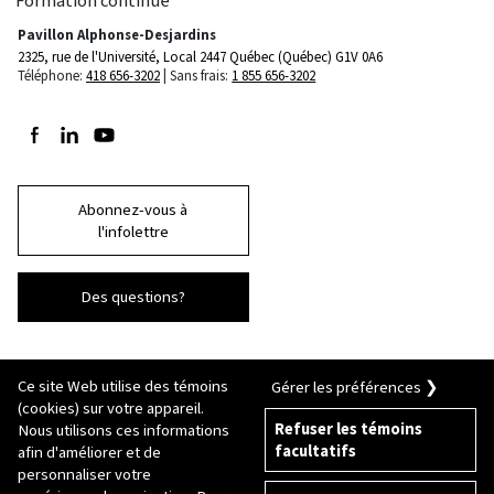
Pavillon Alphonse-Desjardins
2325, rue de l'Université, Local 2447
Québec (Québec) G1V 0A6
Téléphone:
418 656-3202
Sans frais:
1 855 656-3202
Suivez-nous sur Facebook
Suivez-nous sur LinkedIn
Suivez-nous sur Youtube
Abonnez-vous à
l'infolettre
Des questions?
Ce site Web utilise des témoins
Gérer les préférences ❯
(cookies) sur votre appareil.
Refuser les témoins
Nous utilisons ces informations
facultatifs
afin d'améliorer et de
© 2026 Université Laval
Tous droits réservés
personnaliser votre
Conditions générales d'utilisation