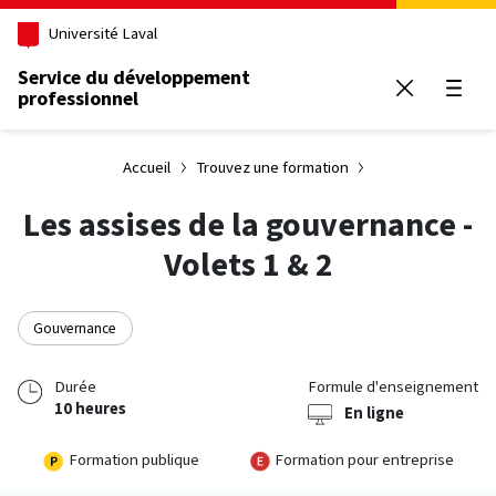
Aller au contenu principal
Université Laval
Service du développement
professionnel
Ouvrir
Accueil
Trouvez une formation
Les assises de la gouvernance -
Volets 1 & 2
Gouvernance
Durée
Formule d'enseignement
10 heures
En ligne
Formation publique
Formation pour entreprise