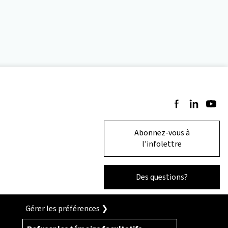
Suivez-nous sur 
Suivez-nous 
Suivez-
Abonnez-vous à
l'infolettre
Des questions?
Gérer les préférences ❯