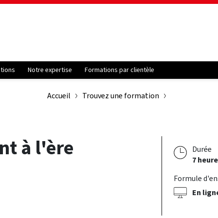
ations
Notre expertise
Formations par clientèle
Accueil
Trouvez une formation
t à l'ère
Durée
7 heure
Formule d'e
En lign