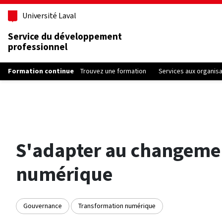
Aller au contenu principal
Université Laval
Service du développement
professionnel
Formation continue
Trouvez une formation
Services aux organis
S'adapter au changemen
numérique
Gouvernance
Transformation numérique