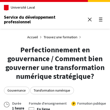
Aller au contenu principal
Université Laval
Service du développement
professionnel
Ouvrir
Accueil
Trouvez une formation
Perfectionnement en
gouvernance / Comment bien
gouverner une transformation
numérique stratégique?
Gouvernance
Transformation numérique
Durée
Formule d'enseignement
Formation publique
1 heure
En ligne