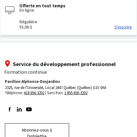
Offerte en tout temps
En ligne
Régulière
55,00 $
S'inscrire
Service du développement professionnel
Formation continue
Pavillon Alphonse-Desjardins
2325, rue de l'Université, Local 2447
Québec (Québec) G1V 0A6
Téléphone:
418 656-3202
Sans frais:
1 855 656-3202
Suivez-nous sur Facebook
Suivez-nous sur LinkedIn
Suivez-nous sur Youtube
Abonnez-vous à
l'infolettre