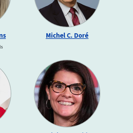
ns
Michel C. Doré
ls