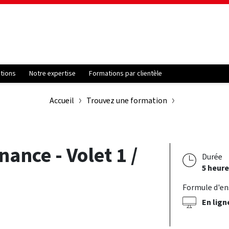
ations
Notre expertise
Formations par clientèle
Accueil
Trouvez une formation
nance - Volet 1 /
Durée
5 heure
Formule d'e
En lign