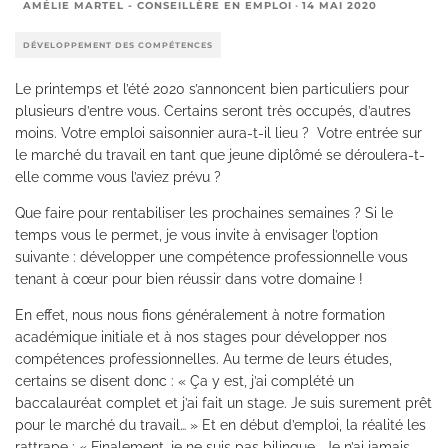
AMÉLIE MARTEL - CONSEILLÈRE EN EMPLOI
·
14 MAI 2020
DÉVELOPPEMENT DES COMPÉTENCES
Le printemps et l’été 2020 s’annoncent bien particuliers pour
plusieurs d’entre vous. Certains seront très occupés, d’autres
moins. Votre emploi saisonnier aura-t-il lieu ? Votre entrée sur
le marché du travail en tant que jeune diplômé se déroulera-t-
elle comme vous l’aviez prévu ?
Que faire pour rentabiliser les prochaines semaines ? Si le
temps vous le permet, je vous invite à envisager l’option
suivante : développer une compétence professionnelle vous
tenant à cœur pour bien réussir dans votre domaine !
En effet, nous nous fions généralement à notre formation
académique initiale et à nos stages pour développer nos
compétences professionnelles. Au terme de leurs études,
certains se disent donc : « Ça y est, j’ai complété un
baccalauréat complet et j’ai fait un stage. Je suis surement prêt
pour le marché du travail… » Et en début d’emploi, la réalité les
rattrape : « Finalement, je ne suis pas bilingue… Je n’ai jamais