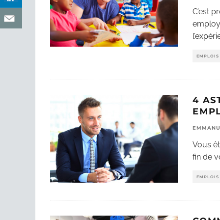
C’est p
employe
l’expéri
EMPLOIS 
4 AS
EMP
EMMANU
Vous êt
fin de 
EMPLOIS 