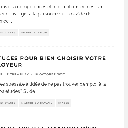
rouvé : à compétences et à formations égales, un
ur privilégiera la personne qui possède de
ence.
...
ET STAGES
EN PRÉPARATION
TUCES POUR BIEN CHOISIR VOTRE
LOYEUR
ELLE TREMBLAY
·
18 OCTOBRE 2017
es stressé.e à l’idée de ne pas trouver d’emploi à la
vos études? Si, de
...
ET STAGES
MARCHÉ DU TRAVAIL
STAGES