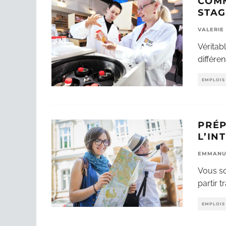
COMM
STAG
VALERIE
Véritabl
différe
EMPLOIS 
PRÉP
L’IN
EMMANU
Vous so
partir t
EMPLOIS 