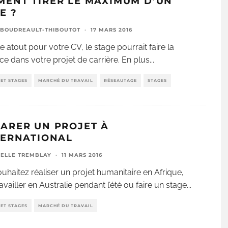
ENT TIRER LE MAXIMUM D’UN
E ?
 BOUDREAULT-THIBOUTOT
·
17 MARS 2016
e atout pour votre CV, le stage pourrait faire la
nce dans votre projet de carrière. En plus
...
ET STAGES
MARCHÉ DU TRAVAIL
RÉSEAUTAGE
STAGES
ARER UN PROJET À
TERNATIONAL
ELLE TREMBLAY
·
11 MARS 2016
uhaitez réaliser un projet humanitaire en Afrique,
ravailler en Australie pendant l’été ou faire un stage
...
ET STAGES
MARCHÉ DU TRAVAIL