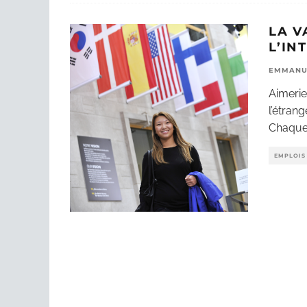
LA V
L’IN
EMMANU
Aimerie
l’étran
Chaque 
EMPLOIS 