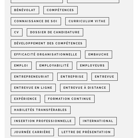
BÉNÉVOLAT
COMPÉTENCES
CONNAISSANCE DE SOI
CURRICULUM VITAE
CV
DOSSIER DE CANDIDATURE
DÉVELOPPEMENT DES COMPÉTENCES
EFFICACITÉ ORGANISATIONNELLE
EMBAUCHE
EMPLOI
EMPLOYABILITÉ
EMPLOYEURS
ENTREPRENEURIAT
ENTREPRISE
ENTREVUE
ENTREVUE EN LIGNE
ENTREVUE À DISTANCE
EXPÉRIENCE
FORMATION CONTINUE
HABILETÉS TRANSFÉRABLES
INSERTION PROFESSIONNELLE
INTERNATIONAL
JOURNÉE CARRIÈRE
LETTRE DE PRÉSENTATION