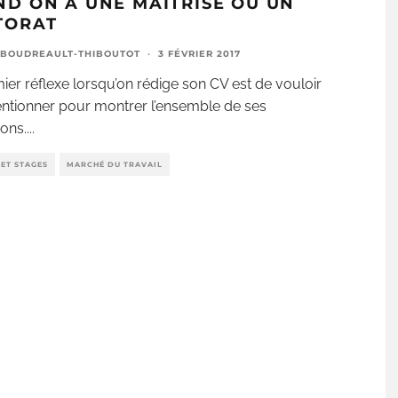
D ON A UNE MAÎTRISE OU UN
TORAT
 BOUDREAULT-THIBOUTOT
·
3 FÉVRIER 2017
ier réflexe lorsqu’on rédige son CV est de vouloir
ntionner pour montrer l’ensemble de ses
ions.
...
ET STAGES
MARCHÉ DU TRAVAIL