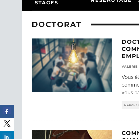
RÉSEAUTAGE
STAGES
DOCTORAT
DOCT
COMM
EMP
VALERIE
Vous ét
comme 
vous pa
MARCHÉ 
COMM