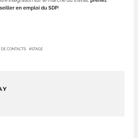
tre intégration sur le marché du travail,
prenez
seiller en emploi du SDP
!
 DE CONTACTS
STAGE
AY