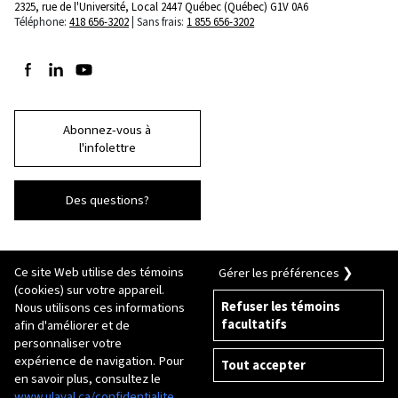
2325, rue de l'Université, Local 2447
Québec (Québec) G1V 0A6
Téléphone:
418 656-3202
Sans frais:
1 855 656-3202
Suivez-nous sur Facebook
Suivez-nous sur LinkedIn
Suivez-nous sur Youtube
Abonnez-vous à
l'infolettre
Des questions?
Ce site Web utilise des témoins
Gérer les préférences ❯
(cookies) sur votre appareil.
Refuser les témoins
Nous utilisons ces informations
facultatifs
afin d'améliorer et de
© 2026 Université Laval
Tous droits réservés
personnaliser votre
Conditions générales d'utilisation
expérience de navigation. Pour
Tout accepter
Fraude en ligne
en savoir plus, consultez le
Politique de confidentialité
www.ulaval.ca/confidentialite