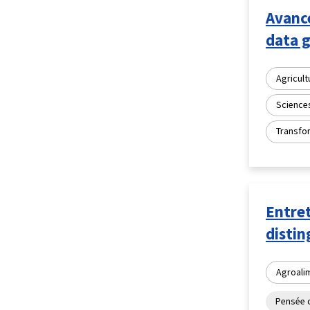
Avancé
data 
Agricult
Science
Transfor
Entret
distin
Agroali
Pensée c