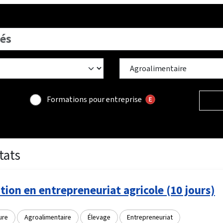
Formations pour entreprise
tats
ion en entrepreneuriat agricole (10 jours)
ure
Agroalimentaire
Élevage
Entrepreneuriat