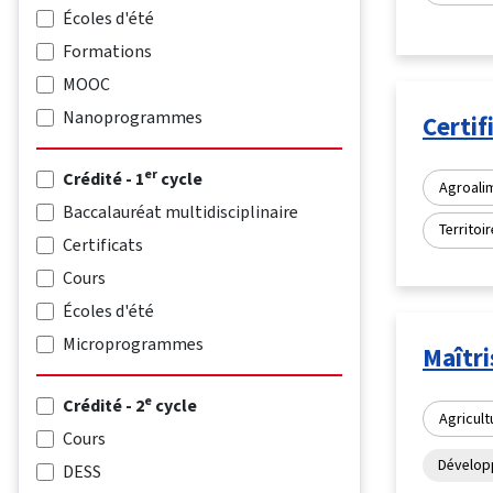
Écoles d'été
Formations
MOOC
Nanoprogrammes
Certif
er
Crédité - 1
cycle
Agroali
Baccalauréat multidisciplinaire
Territoir
Certificats
Cours
Écoles d'été
Microprogrammes
Maîtri
e
Crédité - 2
cycle
Agricult
Cours
Dévelop
DESS