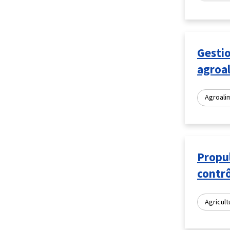
Gestio
agroa
Agroali
Propul
contr
Agricult