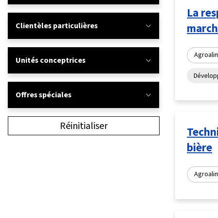
La res
Clientèles particulières
marché
Agroali
Unités conceptrices
Dévelop
Offres spéciales
Réinitialiser
Techni
bière
Agroali