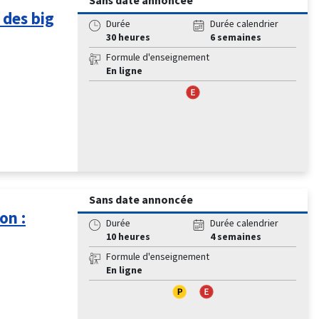
Sans date annoncée
 des big
Durée
Durée calendrier
30 heures
6 semaines
Formule d'enseignement
En ligne
Sans date annoncée
on :
Durée
Durée calendrier
10 heures
4 semaines
Formule d'enseignement
En ligne