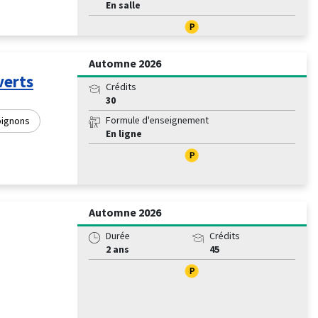
En salle
Automne 2026
verts
Crédits
30
Formule d'enseignement
pignons
En ligne
Automne 2026
Durée
Crédits
2 ans
45