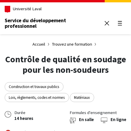
Aller au contenu principal
Université Laval
Service du développement
professionnel
Ouvrir
Accueil
Trouvez une formation
Contrôle de qualité en soudage
pour les non-soudeurs
Construction et travaux publics
Lois, règlements, codes et normes
Matériaux
Durée
Formules d'enseignement
14 heures
En salle
En ligne