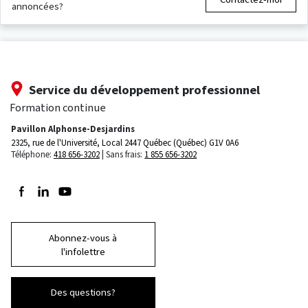
annoncées?
Service du développement professionnel
Formation continue
Pavillon Alphonse-Desjardins
2325, rue de l'Université, Local 2447
Québec (Québec) G1V 0A6
Téléphone:
418 656-3202
Sans frais:
1 855 656-3202
Suivez-nous sur Facebook
Suivez-nous sur LinkedIn
Suivez-nous sur Youtube
Abonnez-vous à
l'infolettre
Des questions?