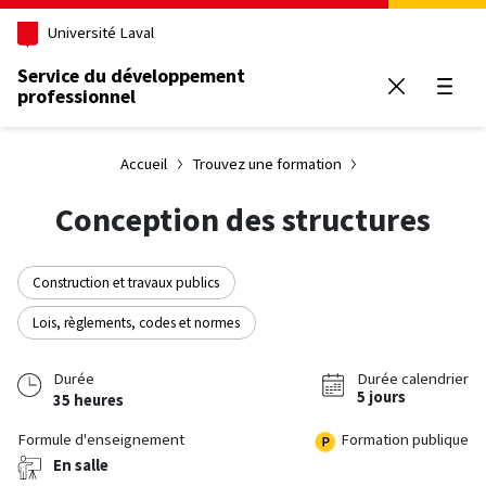
Aller au contenu principal
Université Laval
Service du développement
professionnel
Ouvrir
Accueil
Trouvez une formation
Conception des structures
Construction et travaux publics
Lois, règlements, codes et normes
Durée
Durée calendrier
5 jours
35 heures
Formule d'enseignement
Formation publique
En salle