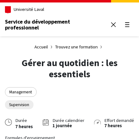
Aller au contenu principal
Université Laval
Service du développement
professionnel
Ouvrir
Accueil
Trouvez une formation
Gérer au quotidien : les
essentiels
Management
Supervision
Durée
Durée calendrier
Effort demandé
1 journée
7 heures
7 heures
Formules d'enseignement