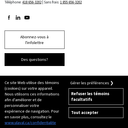
Téléphone:
418 656-3202
Sans frais:
1 855 656-3202
Suivez-nous sur Facebook
Suivez-nous sur LinkedIn
Suivez-nous sur Youtube
Abonnez-vous à
l'infolettre
Des questions?
Ce site Web utilise des témoins
Gérer les préférences ❯
(cookies) sur votre appareil.
Refuser les témoins
Nous utilisons ces informations
facultatifs
afin d'améliorer et de
© 2026 Université Laval
Tous droits réservés
personnaliser votre
Conditions générales d'utilisation
expérience de navigation. Pour
Tout accepter
Fraude en ligne
en savoir plus, consultez le
Politique de confidentialité
www.ulaval.ca/confidentialite
Paramétrer les témoins