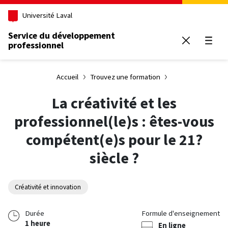
Aller au contenu principal
Université Laval
Service du développement
professionnel
Ouvrir
Accueil
Trouvez une formation
La créativité et les
professionnel(le)s : êtes-vous
compétent(e)s pour le 21?
siècle ?
Créativité et innovation
Durée
Formule d'enseignement
1 heure
En ligne