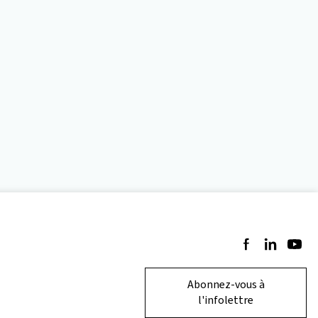
Suivez-nous sur 
Suivez-nous 
Suivez-
Abonnez-vous à
l'infolettre