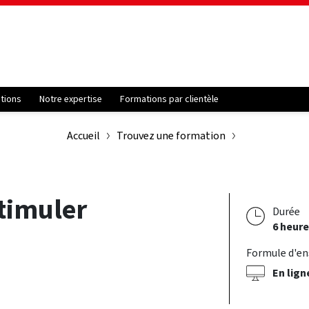
ations
Notre expertise
Formations par clientèle
Accueil
Trouvez une formation
stimuler
Durée
6 heure
Formule d'e
En lign