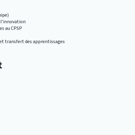
uipe)
t l’innovation
ées au CPSP
 et transfert des apprentissages
t