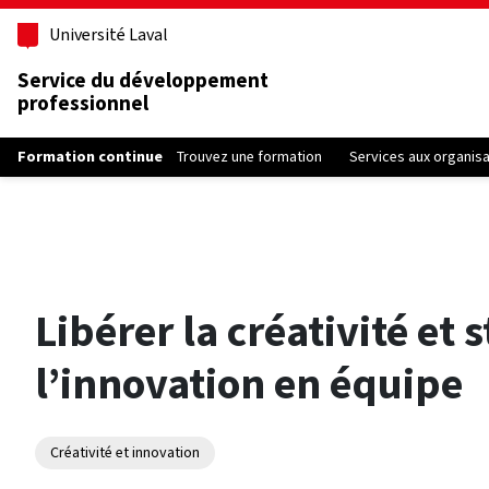
Aller au contenu principal
Université Laval
Service du développement
professionnel
Formation continue
Trouvez une formation
Services aux organis
Libérer la créativité et 
l’innovation en équipe
Créativité et innovation