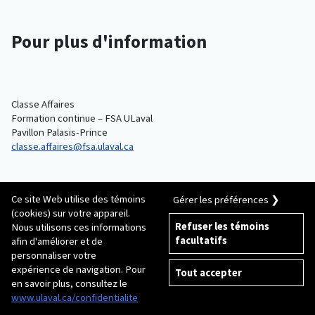
Pour plus d'information
Classe Affaires
Formation continue – FSA ULaval
Pavillon Palasis-Prince
classe.affaires@fsa.ulaval.ca
Ce site Web utilise des témoins
Gérer les préférences ❯
(cookies) sur votre appareil.
Inscription individuelle
Refuser les témoins
Nous utilisons ces informations
facultatifs
afin d'améliorer et de
personnaliser votre
expérience de navigation. Pour
Aucune date annoncée
Tout accepter
en savoir plus, consultez le
Inscription
www.ulaval.ca/confidentialite