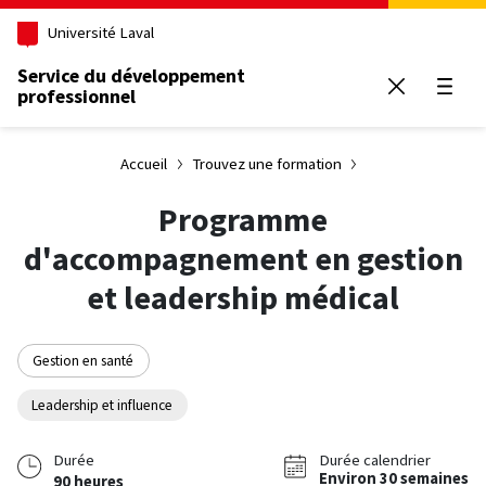
Aller au contenu principal
Université Laval
Service du développement
professionnel
Ouvrir
Accueil
Trouvez une formation
Programme
d'accompagnement en gestion
et leadership médical
Gestion en santé
Leadership et influence
Durée
Durée calendrier
Environ 30 semaines
90 heures