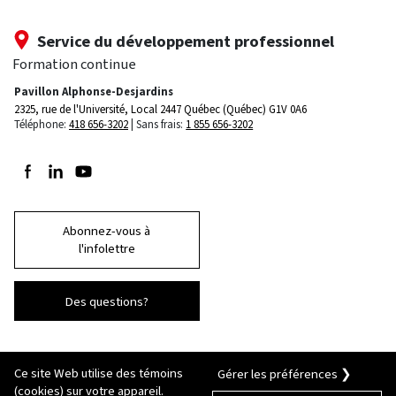
Service du développement professionnel
Formation continue
Pavillon Alphonse-Desjardins
2325, rue de l'Université, Local 2447
Québec (Québec) G1V 0A6
Téléphone:
418 656-3202
Sans frais:
1 855 656-3202
Suivez-nous sur Facebook
Suivez-nous sur LinkedIn
Suivez-nous sur Youtube
Abonnez-vous à
l'infolettre
Des questions?
Ce site Web utilise des témoins
Gérer les préférences ❯
(cookies) sur votre appareil.