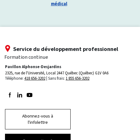
médical
Service du développement professionnel
Formation continue
Pavillon Alphonse-Desjardins
2325, rue de l'Université, Local 2447
Québec (Québec) G1V 0A6
Téléphone:
418 656-3202
Sans frais:
1 855 656-3202
Suivez-nous sur Facebook
Suivez-nous sur LinkedIn
Suivez-nous sur Youtube
Abonnez-vous à
l'infolettre