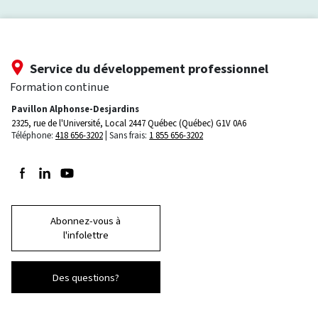
Service du développement professionnel
Formation continue
Pavillon Alphonse-Desjardins
2325, rue de l'Université, Local 2447
Québec (Québec) G1V 0A6
Téléphone:
418 656-3202
Sans frais:
1 855 656-3202
Suivez-nous sur Facebook
Suivez-nous sur LinkedIn
Suivez-nous sur Youtube
Abonnez-vous à
l'infolettre
Des questions?