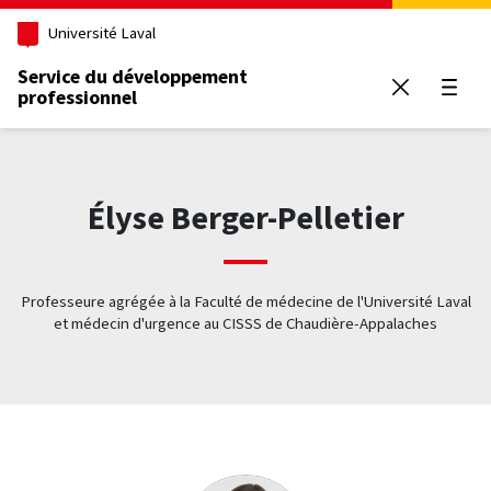
Aller au contenu principal
Université Laval
Service du développement
professionnel
Ouvrir
Élyse Berger-Pelletier
Professeure agrégée à la Faculté de médecine de l'Université Laval
et médecin d'urgence au CISSS de Chaudière-Appalaches