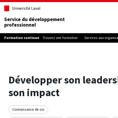
Aller au contenu principal
Université Laval
Service du développement
professionnel
Formation continue
Trouvez une formation
Services aux organis
Développer son leadersh
son impact
Connaissance de soi