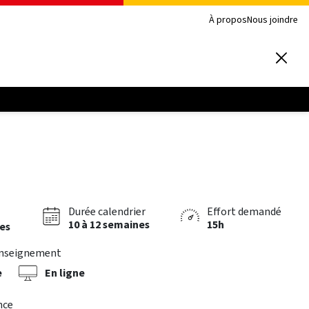
À propos
Nous joindre
Durée calendrier
Effort demandé
10 à 12 semaines
15h
res
enseignement
e
En ligne
nce