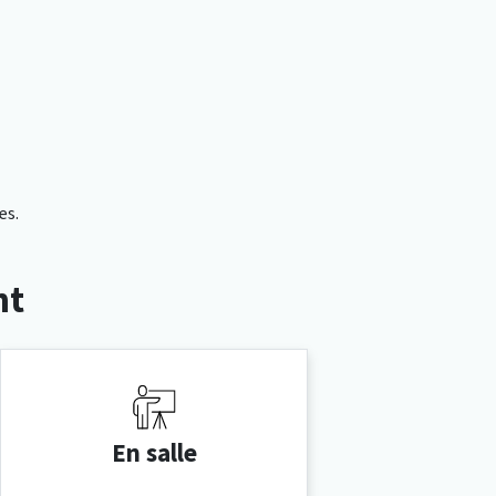
es.
nt
En salle