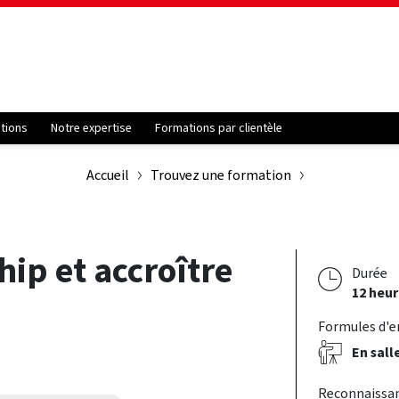
ations
Notre expertise
Formations par clientèle
Accueil
Trouvez une formation
ip et accroître
Durée
12 heu
Formules d'
En sall
Reconnaissa