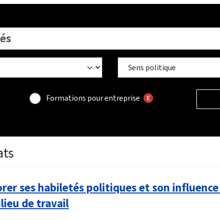
Formations pour entreprise
ats
rer ses habiletés politiques et son influence
lieu de travail