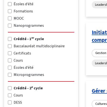
Écoles d'été
Leadersh
Formations
MOOC
Nanoprogrammes
Initia
er
Crédité - 1
cycle
compr
Baccalauréat multidisciplinaire
Certificats
Gestion 
Cours
Leadersh
Écoles d'été
Microprogrammes
e
Crédité - 2
cycle
Gérer 
Cours
DESS
Cultures