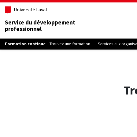
Aller au contenu principal
Université Laval
Service du développement
professionnel
Formation continue
Trouvez une formation
Services aux organis
Tr