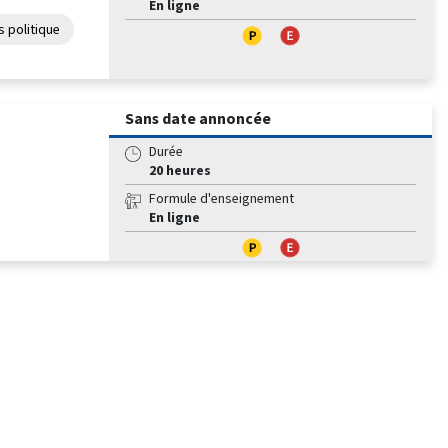
En ligne
 politique
Sans date annoncée
Durée
20 heures
Formule d'enseignement
En ligne