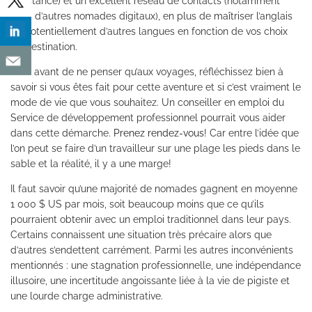
à distance) et un excellent réseau de contacts (notamment
avec d’autres nomades digitaux), en plus de maîtriser l’anglais
et, potentiellement d’autres langues en fonction de vos choix
de destination.
Mais avant de ne penser qu’aux voyages, réfléchissez bien à
savoir si vous êtes fait pour cette aventure et si c’est vraiment le
mode de vie que vous souhaitez. Un conseiller en emploi du
Service de développement professionnel pourrait vous aider
dans cette démarche.
Prenez rendez-vous
! Car entre l’idée que
l’on peut se faire d’un travailleur sur une plage les pieds dans le
sable et la réalité, il y a une marge!
Il faut savoir qu’une majorité de nomades gagnent en moyenne
1 000 $ US par mois, soit beaucoup moins que ce qu’ils
pourraient obtenir avec un emploi traditionnel dans leur pays.
Certains connaissent une situation très précaire alors que
d’autres s’endettent carrément. Parmi les autres inconvénients
mentionnés : une stagnation professionnelle, une indépendance
illusoire, une incertitude angoissante liée à la vie de pigiste et
une lourde charge administrative.