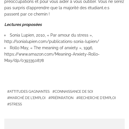
préoccupations et pour vous aider à vous outiller. Vous ne serez
pas surpris d’apprendre que la majorité des étudiant.e.s
passent par ce chemin !
Lectures proposées
Sonia Lupien, 2010, « Par amour du stress »,
http://sonialupien.com/publications-sonia-lupien/
Rollo May, « The meaning of anxiety », 1996,
https://www.amazon.com/Meaning-Anxiety-Rollo-
May/dp/0393350878
ATTITUDES GAGNANTES
CONNAISSANCE DE SOI
MARCHÉ DE L'EMPLOI
PRÉPARATION
RECHERCHE D'EMPLOI
STRESS