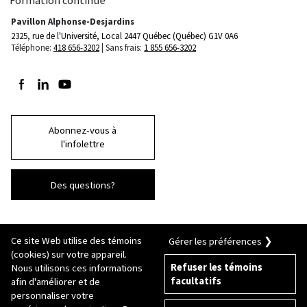
Formation continue
Pavillon Alphonse-Desjardins
2325, rue de l'Université, Local 2447
Québec (Québec) G1V 0A6
Téléphone:
418 656-3202
Sans frais:
1 855 656-3202
Suivez-nous sur Facebook
Suivez-nous sur LinkedIn
Suivez-nous sur Youtube
Abonnez-vous à
l'infolettre
Des questions?
Ce site Web utilise des témoins
Gérer les préférences ❯
(cookies) sur votre appareil.
Refuser les témoins
Nous utilisons ces informations
facultatifs
afin d'améliorer et de
© 2026 Université Laval
Tous droits réservés
personnaliser votre
Conditions générales d'utilisation