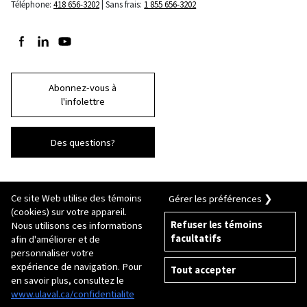
Téléphone:
418 656-3202
Sans frais:
1 855 656-3202
Suivez-nous sur Facebook
Suivez-nous sur LinkedIn
Suivez-nous sur Youtube
Abonnez-vous à
l'infolettre
Des questions?
Ce site Web utilise des témoins
Gérer les préférences ❯
(cookies) sur votre appareil.
Refuser les témoins
Nous utilisons ces informations
facultatifs
afin d'améliorer et de
© 2026 Université Laval
Tous droits réservés
personnaliser votre
Conditions générales d'utilisation
expérience de navigation. Pour
Tout accepter
Fraude en ligne
en savoir plus, consultez le
Politique de confidentialité
Inscription
www.ulaval.ca/confidentialite
Paramétrer les témoins