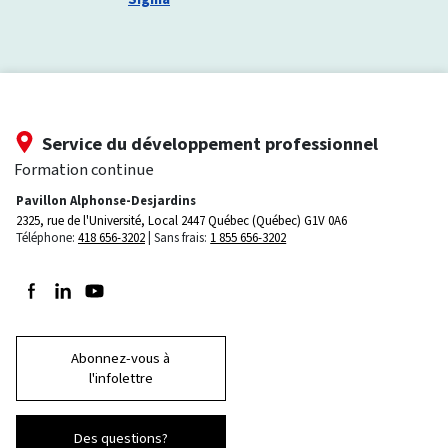
Service du développement professionnel
Formation continue
Pavillon Alphonse-Desjardins
2325, rue de l'Université, Local 2447
Québec (Québec) G1V 0A6
Téléphone:
418 656-3202
Sans frais:
1 855 656-3202
Suivez-nous sur Facebook
Suivez-nous sur LinkedIn
Suivez-nous sur Youtube
Abonnez-vous à
l'infolettre
Des questions?