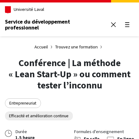
Aller au contenu principal
Université Laval
Service du développement
professionnel
Ouvrir
Accueil
Trouvez une formation
Conférence | La méthode
« Lean Start-Up » ou comment
tester l’inconnu
Entrepreneuriat
Efficacité et amélioration continue
Durée
Formules d'enseignement
1,5 heure