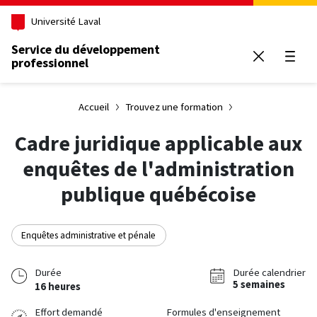
Aller au contenu principal
Université Laval
Service du développement
professionnel
Ouvrir
Accueil
Trouvez une formation
Cadre juridique applicable aux
enquêtes de l'administration
publique québécoise
Enquêtes administrative et pénale
Durée
Durée calendrier
5 semaines
16 heures
Effort demandé
Formules d'enseignement