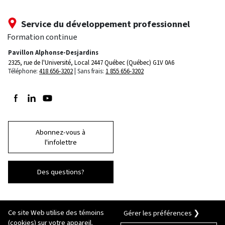
Service du développement professionnel
Formation continue
Pavillon Alphonse-Desjardins
2325, rue de l'Université, Local 2447
Québec (Québec) G1V 0A6
Téléphone:
418 656-3202
Sans frais:
1 855 656-3202
Suivez-nous sur Facebook
Suivez-nous sur LinkedIn
Suivez-nous sur Youtube
Abonnez-vous à
l'infolettre
Des questions?
Ce site Web utilise des témoins
Gérer les préférences ❯
(cookies) sur votre appareil.