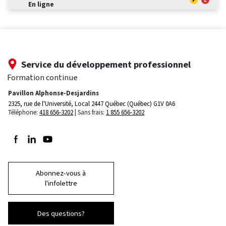
En ligne
Service du développement professionnel
Formation continue
Pavillon Alphonse-Desjardins
2325, rue de l'Université, Local 2447
Québec (Québec) G1V 0A6
Téléphone:
418 656-3202
Sans frais:
1 855 656-3202
Suivez-nous sur Facebook
Suivez-nous sur LinkedIn
Suivez-nous sur Youtube
Abonnez-vous à
l'infolettre
Des questions?