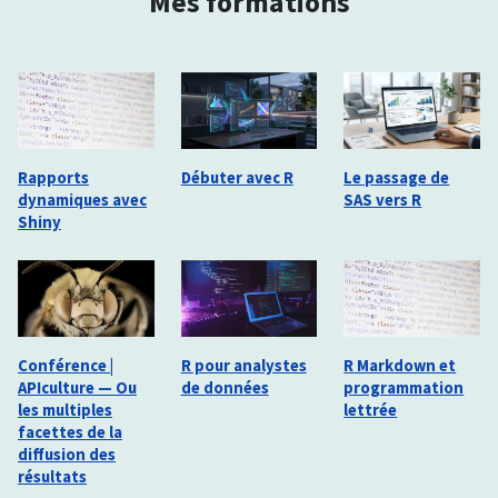
Mes formations
Rapports
Débuter avec R
Le passage de
dynamiques avec
SAS vers R
Shiny
Conférence |
R pour analystes
R Markdown et
APIculture — Ou
de données
programmation
les multiples
lettrée
facettes de la
diffusion des
résultats