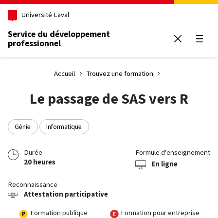
Aller au contenu principal
Université Laval
Service du développement
professionnel
Ouvrir
Accueil
Trouvez une formation
Le passage de SAS vers R
Génie
Informatique
Durée
Formule d'enseignement
20 heures
En ligne
Reconnaissance
Attestation participative
Formation publique
Formation pour entreprise