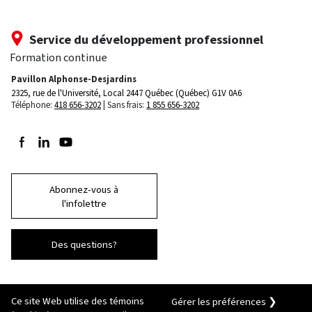
Service du développement professionnel
Formation continue
Pavillon Alphonse-Desjardins
2325, rue de l'Université, Local 2447
Québec (Québec) G1V 0A6
Téléphone:
418 656-3202
Sans frais:
1 855 656-3202
Suivez-nous sur Facebook
Suivez-nous sur LinkedIn
Suivez-nous sur Youtube
Abonnez-vous à
l'infolettre
Des questions?
Ce site Web utilise des témoins
Gérer les préférences ❯