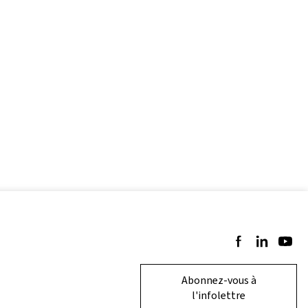
Suivez-nous sur 
Suivez-nous 
Suivez-
Abonnez-vous à
l'infolettre