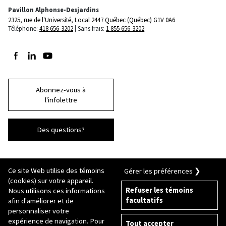
Pavillon Alphonse-Desjardins
2325, rue de l'Université, Local 2447
Québec (Québec) G1V 0A6
Téléphone:
418 656-3202
Sans frais:
1 855 656-3202
Suivez-nous sur Facebook
Suivez-nous sur LinkedIn
Suivez-nous sur Youtube
Abonnez-vous à
l'infolettre
Des questions?
Ce site Web utilise des témoins
Gérer les préférences ❯
(cookies) sur votre appareil.
Refuser les témoins
Nous utilisons ces informations
facultatifs
afin d'améliorer et de
© 2026 Université Laval
Tous droits réservés
personnaliser votre
Conditions générales d'utilisation
expérience de navigation. Pour
Tout accepter
Fraude en ligne