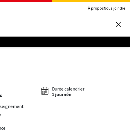
À propos
Nous joindre
Durée calendrier
1 journée
s
nseignement
e
nce