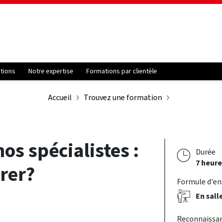
ations
Notre expertise
Formations par clientèle
Accueil
Trouvez une formation
os spécialistes :
Durée
7 heure
rer?
Formule d'e
En sall
Reconnaissa