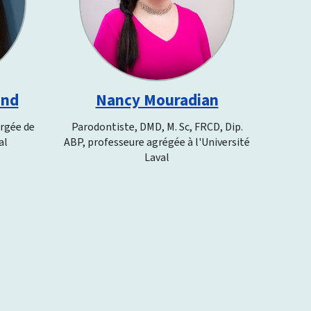
ond
Nancy Mouradian
argée de
Parodontiste, DMD, M. Sc, FRCD, Dip.
al
ABP, professeure agrégée à l'Université
Laval