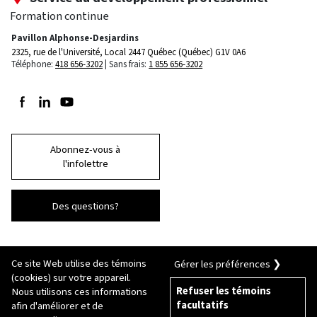
Formation continue
Pavillon Alphonse-Desjardins
2325, rue de l'Université, Local 2447
Québec (Québec) G1V 0A6
Téléphone:
418 656-3202
Sans frais:
1 855 656-3202
Suivez-nous sur Facebook
Suivez-nous sur LinkedIn
Suivez-nous sur Youtube
Abonnez-vous à
l'infolettre
Des questions?
Ce site Web utilise des témoins
Gérer les préférences ❯
(cookies) sur votre appareil.
Refuser les témoins
Nous utilisons ces informations
facultatifs
afin d'améliorer et de
© 2026 Université Laval
Tous droits réservés