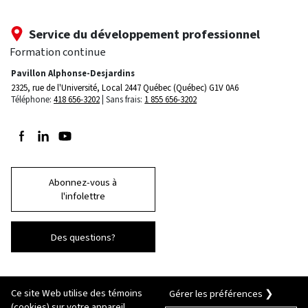
Service du développement professionnel
Formation continue
Pavillon Alphonse-Desjardins
2325, rue de l'Université, Local 2447
Québec (Québec) G1V 0A6
Téléphone:
418 656-3202
Sans frais:
1 855 656-3202
Suivez-nous sur Facebook
Suivez-nous sur LinkedIn
Suivez-nous sur Youtube
Abonnez-vous à
l'infolettre
Des questions?
Ce site Web utilise des témoins
Gérer les préférences ❯
(cookies) sur votre appareil.