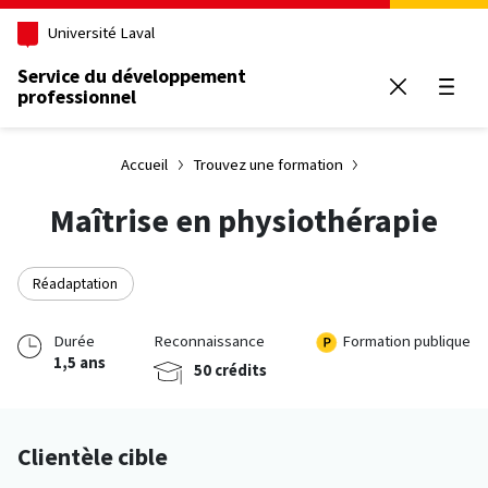
Aller au contenu principal
Université Laval
Service du développement
professionnel
Ouvrir
Accueil
Trouvez une formation
Maîtrise en physiothérapie
Réadaptation
Durée
Reconnaissance
Formation publique
1,5 ans
50 crédits
Clientèle cible