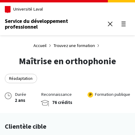
Aller au contenu principal
Université Laval
Service du développement
professionnel
Ouvrir
Accueil
Trouvez une formation
Maîtrise en orthophonie
Réadaptation
Durée
Reconnaissance
Formation publique
2 ans
76 crédits
Clientèle cible