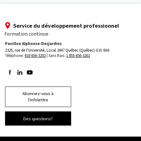
Service du développement professionnel
Formation continue
Pavillon Alphonse-Desjardins
2325, rue de l'Université, Local 2447
Québec (Québec) G1V 0A6
Téléphone:
418 656-3202
Sans frais:
1 855 656-3202
Suivez-nous sur Facebook
Suivez-nous sur LinkedIn
Suivez-nous sur Youtube
Abonnez-vous à
l'infolettre
Des questions?