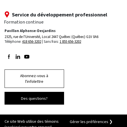
Service du développement professionnel
Formation continue
Pavillon Alphonse-Desjardins
2325, rue de l'Université, Local 2447
Québec (Québec) G1V 0A6
Téléphone:
418 656-3202
Sans frais:
1 855 656-3202
Suivez-nous sur Facebook
Suivez-nous sur LinkedIn
Suivez-nous sur Youtube
Abonnez-vous à
l'infolettre
Des questions?
Ce site Web utilise des témoins
Gérer les préférences ❯