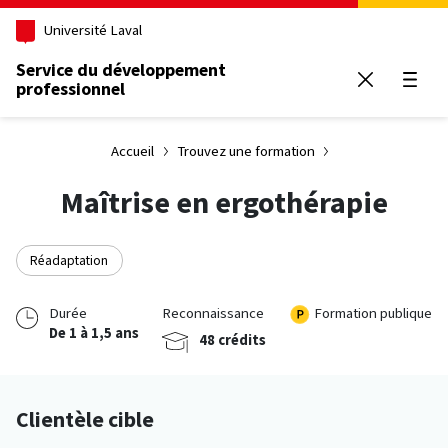
Aller au contenu principal
Université Laval
Service du développement
professionnel
Ouvrir
Accueil
Trouvez une formation
Maîtrise en ergothérapie
Réadaptation
Durée
Reconnaissance
Formation publique
De 1 à 1,5 ans
48 crédits
Clientèle cible