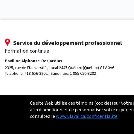
Service du développement professionnel
Formation continue
Pavillon Alphonse-Desjardins
2325, rue de l'Université, Local 2447
Québec (Québec) G1V 0A6
Téléphone:
418 656-3202
Sans frais:
1 855 656-3202
Ce site Web utilise des témoins (cookies) sur votre
afin d'améliorer et de personnaliser votre expérien
consultez le
www.ulaval.ca/confidentialite
© 2026 Université Laval
Tous droits réservés
Conditions générales d'utilisation