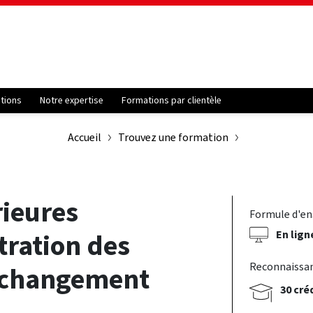
ations
Notre expertise
Formations par clientèle
Accueil
Trouvez une formation
ieures
Formule d'e
En lign
tration des
Reconnaissa
n changement
30 cré