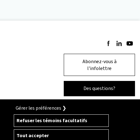
Suivez-nous sur 
Suivez-nous 
Suivez-
Abonnez-vous à
l'infolettre
Des questions?
Gérer les préférences ❯
Refuser les témoins facultatifs
Tout accepter