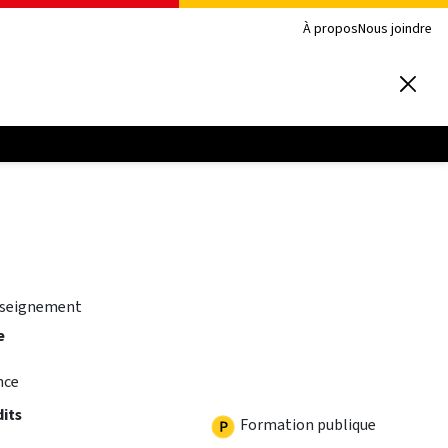
À propos
Nous joindre
nseignement
e
nce
dits
Formation publique