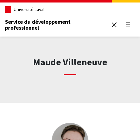
Aller au contenu principal
Université Laval
Service du développement
professionnel
Ouvrir
Maude Villeneuve