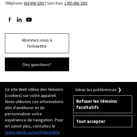
Téléphone:
418 656-3202
Sans frais:
1 855 656-3202
Suivez-nous sur Facebook
Suivez-nous sur LinkedIn
Suivez-nous sur Youtube
Abonnez-vous à
l'infolettre
Des questions?
Ce site Web utilise des témoins
Gérer les préférences ❯
(cookies) sur votre appareil.
Refuser les témoins
Nous utilisons ces informations
facultatifs
afin d'améliorer et de
© 2026 Université Laval
Tous droits réservés
personnaliser votre
Conditions générales d'utilisation
expérience de navigation. Pour
Tout accepter
Fraude en ligne
en savoir plus, consultez le
Politique de confidentialité
www.ulaval.ca/confidentialite
Paramétrer les témoins