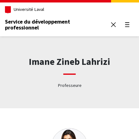
Aller au contenu principal
Université Laval
Service du développement
professionnel
Ouvrir
Imane Zineb Lahrizi
Professeure