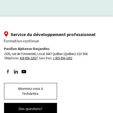
Service du développement professionnel
Formation continue
Pavillon Alphonse-Desjardins
2325, rue de l'Université, Local 2447
Québec (Québec) G1V 0A6
Téléphone:
418 656-3202
Sans frais:
1 855 656-3202
Suivez-nous sur Facebook
Suivez-nous sur LinkedIn
Suivez-nous sur Youtube
Abonnez-vous à
l'infolettre
Des questions?