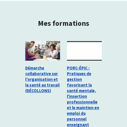
Mes formations
Démarche
PORC-ÉPIC :
collaborative sur
Pratiques de
l’organisation et
gestion
la santé au travail
favorisant la
(DÉCOLLONS)
santé mentale,
l'insertion
professionnelle
et le maintien en
emploi du
personnel
enseignant