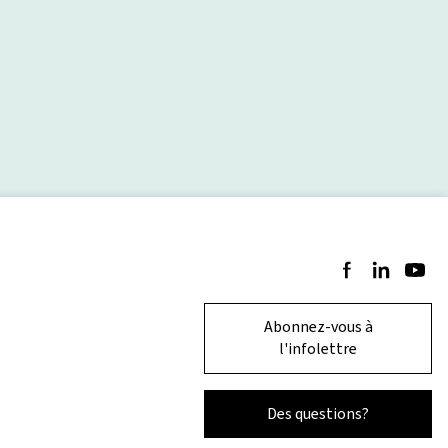
Suivez-nous sur 
Suivez-nous 
Suivez-
Abonnez-vous à
l'infolettre
Des questions?