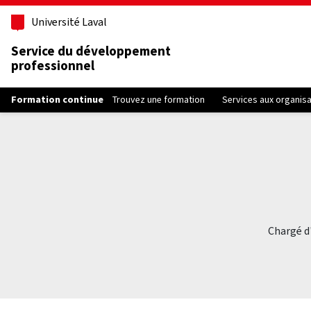
Aller au contenu principal
Université Laval
Service du développement
professionnel
Formation continue
Trouvez une formation
Services aux organis
Chargé d