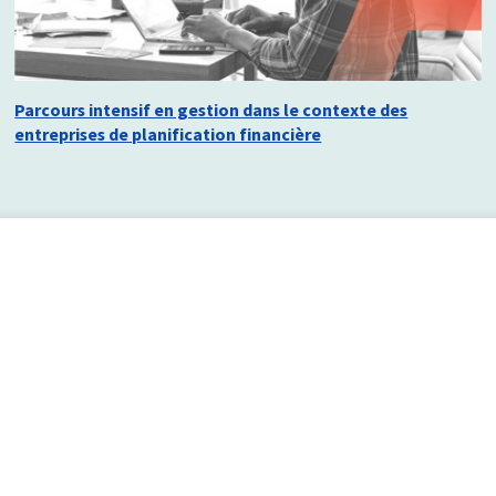
Parcours intensif en gestion dans le contexte des
entreprises de planification financière